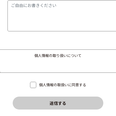
個人情報の取り扱いについて
者
464-3409
的
個人情報の取扱いに同意する
報は、お問い合わせ対応および会社案内のためにのみ利用させていただ
例外の場合を除き、本人の同意なく第三者に個人情報を提供することは
送信する
務を遂行するために、業務の一部を安全管理状況を確認をした外部事業