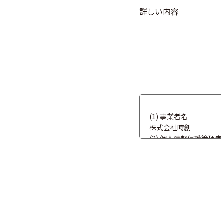
詳しい内容
(1) 事業者名
株式会社時創
(2) 個人情報保護管理
企画開発部長 電話: 076-
(3) 個人情報の利用目
提供いただいた個人情
(4) 第三者提供
法令により認められた
(5) 委託
利用目的の範囲内の事