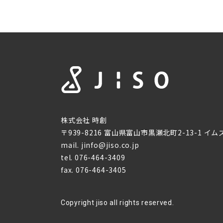
ります。
(6) 開示等の手続き
ご本人（代理人を含む
は、ご本人を確認させ
に関してはご意向に沿
事業者：株式会社時創
富山県富山市二口町1-
個人情報保護管理者：
連絡先：076-464-340
(7) 情報提供の任意性
個人情報を提供いただ
株式会社 時創
できない場合がありま
〒939-8216 富山県富山市黒瀬北町2-13-1 イム
(8) クッキー等の利用
mail.
jinfo@jiso.co.jp
当社では、利用者のニ
tel. 076-464-3409
スを改善したりするた
せんのでご安心くださ
fax. 076-464-3405
Copyright jiso all rights reserved.