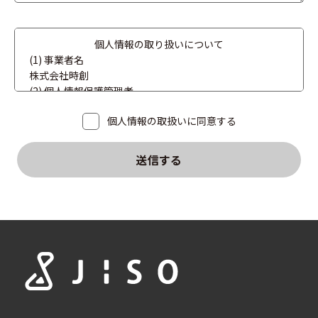
個人情報の取り扱いについて
(1) 事業者名
株式会社時創
(2) 個人情報保護管理者
企画開発部長 電話: 076-464-3409
個人情報の取扱いに同意する
(3) 個人情報の利用目的
提供いただいた個人情報は、お問い合わせ対応および会社
案内のためにのみ利用させていただきます。
送信する
(4) 第三者提供
法令により認められた例外の場合を除き、本人の同意なく
第三者に個人情報を提供することはありません。
(5) 委託
利用目的の範囲内の事務を遂行するために、業務の一部を
安全管理状況を確認をした外部事業者に委託することがあ
ります。
(6) 開示等の手続き
ご本人（代理人を含む）から、開示等（利用目的の通知、
開示、訂正、利用・提供の停止）の求めがあった場合に